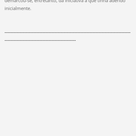
demarcou-se, entretanto, da iniciativa a que tinha aderido
inicialmente.
-----------------------------------------------------------------------------------
-----------------------------------------------